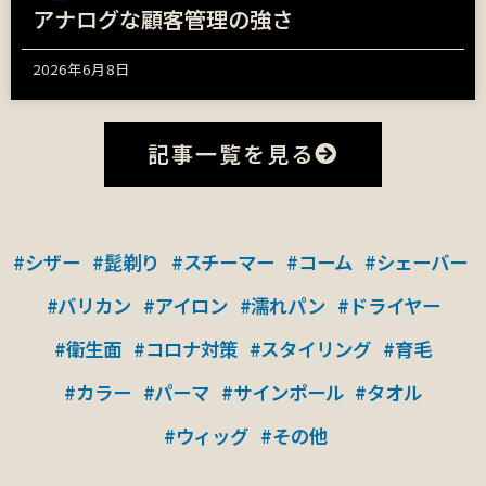
アナログな顧客管理の強さ
2026年6月8日
記事一覧を見る
#シザー
#髭剃り
#スチーマー
#コーム
#シェーバー
#バリカン
#アイロン
#濡れパン
#ドライヤー
#衛生面
#コロナ対策
#スタイリング
#育毛
#カラー
#パーマ
#サインポール
#タオル
#ウィッグ
#その他